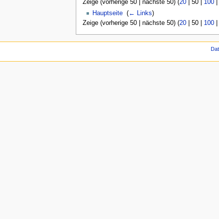
Zeige (
vorherige 50
|
nächste 50
) (
20
|
50
|
100
Hauptseite
‎
(
← Links
)
Zeige (
vorherige 50
|
nächste 50
) (
20
|
50
|
100
Da