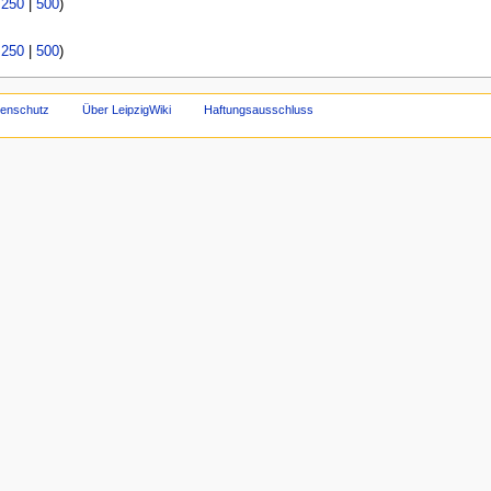
|
250
|
500
)
|
250
|
500
)
tenschutz
Über LeipzigWiki
Haftungsausschluss