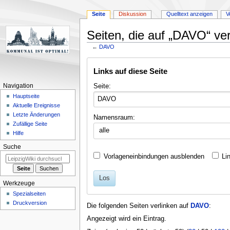
Seite
Diskussion
Quelltext anzeigen
V
Seiten, die auf „DAVO“ ver
←
DAVO
Zur
Zur
Links auf diese Seite
Navigation
Suche
springen
springen
Seite:
Navigation
Hauptseite
Aktuelle Ereignisse
Letzte Änderungen
Namensraum:
Zufällige Seite
alle
Hilfe
Suche
Vorlageneinbindungen ausblenden
Li
Los
Werkzeuge
Spezialseiten
Druckversion
Die folgenden Seiten verlinken auf
DAVO
:
Angezeigt wird ein Eintrag.