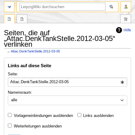
Hilfe
Seiten, die auf
„Attac.DenkTankStelle.2012-03-05“
verlinken
←
Attac.DenkTankStelle.2012-03-05
Zur
Zur
Links auf diese Seite
Navigation
Suche
springen
springen
Seite:
Namensraum:
alle
Vorlageneinbindungen ausblenden
Links ausblenden
Weiterleitungen ausblenden