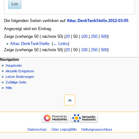
Los
Die folgenden Seiten verlinken auf
Attac.DenkTankStelle.2012-03-05
:
Angezeigt wird ein Eintrag.
Zeige (
vorherige 50
|
nächste 50
) (
20
|
50
|
100
|
250
|
500
)
Attac.DenkTankStelle
‎
(
← Links
)
Zeige (
vorherige 50
|
nächste 50
) (
20
|
50
|
100
|
250
|
500
)
Navigation
Hauptseite
Aktuelle Ereignisse
Letzte Änderungen
Zufällige Seite
Hilfe
Datenschutz
Über LeipzigWiki
Haftungsausschluss