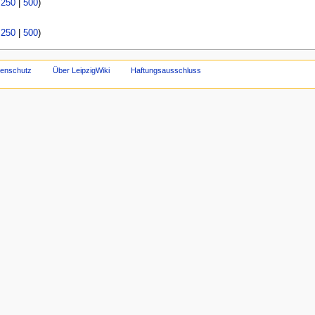
|
250
|
500
)
|
250
|
500
)
tenschutz
Über LeipzigWiki
Haftungsausschluss