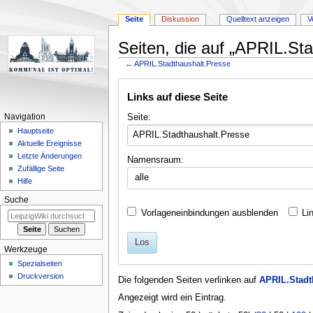
Seite
Diskussion
Quelltext anzeigen
V
Seiten, die auf „APRIL.Sta
←
APRIL.Stadthaushalt.Presse
Zur
Zur
Links auf diese Seite
Navigation
Suche
springen
springen
Seite:
Navigation
Hauptseite
Aktuelle Ereignisse
Letzte Änderungen
Namensraum:
Zufällige Seite
alle
Hilfe
Suche
Vorlageneinbindungen ausblenden
Li
Los
Werkzeuge
Spezialseiten
Druckversion
Die folgenden Seiten verlinken auf
APRIL.Stadt
Angezeigt wird ein Eintrag.