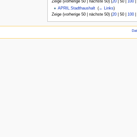
Zeige (
vorherige 50
|
nächste 50
) (
20
|
50
|
100
APRIL.Stadthaushalt
‎
(
← Links
)
Zeige (
vorherige 50
|
nächste 50
) (
20
|
50
|
100
Da