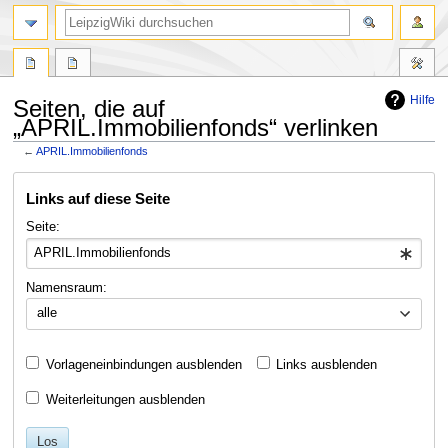
Hilfe
Seiten, die auf
„APRIL.Immobilienfonds“ verlinken
←
APRIL.Immobilienfonds
Zur
Zur
Links auf diese Seite
Navigation
Suche
springen
springen
Seite:
Namensraum:
alle
Vorlageneinbindungen ausblenden
Links ausblenden
Weiterleitungen ausblenden
Los