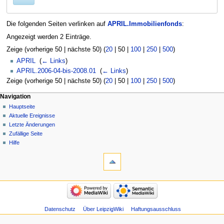
Die folgenden Seiten verlinken auf
APRIL.Immobilienfonds
:
Angezeigt werden 2 Einträge.
Zeige (
vorherige 50
|
nächste 50
) (
20
|
50
|
100
|
250
|
500
)
APRIL
‎
(
← Links
)
APRIL.2006-04-bis-2008.01
‎
(
← Links
)
Zeige (
vorherige 50
|
nächste 50
) (
20
|
50
|
100
|
250
|
500
)
Navigation
Hauptseite
Aktuelle Ereignisse
Letzte Änderungen
Zufällige Seite
Hilfe
Datenschutz
Über LeipzigWiki
Haftungsausschluss