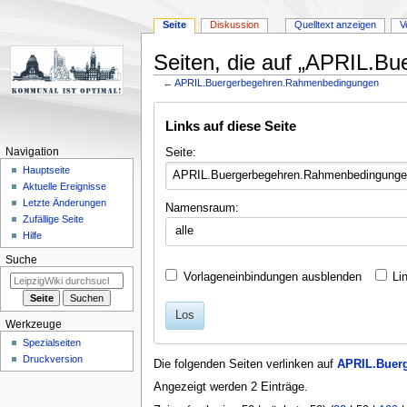
Seite
Diskussion
Quelltext anzeigen
V
Seiten, die auf „APRIL.B
←
APRIL.Buergerbegehren.Rahmenbedingungen
Zur
Zur
Links auf diese Seite
Navigation
Suche
springen
springen
Seite:
Navigation
Hauptseite
Aktuelle Ereignisse
Letzte Änderungen
Namensraum:
Zufällige Seite
alle
Hilfe
Suche
Vorlageneinbindungen ausblenden
Li
Los
Werkzeuge
Spezialseiten
Druckversion
Die folgenden Seiten verlinken auf
APRIL.Buer
Angezeigt werden 2 Einträge.