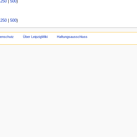
|
250
|
500
)
|
250
|
500
)
tenschutz
Über LeipzigWiki
Haftungsausschluss