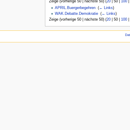
Zeige (
vorherige 50
|
nächste 50
) (
20
|
50
|
100
APRIL.Buergerbegehren
‎
(
← Links
)
WAK.Debatte.Demokratie
‎
(
← Links
)
Zeige (
vorherige 50
|
nächste 50
) (
20
|
50
|
100
Da