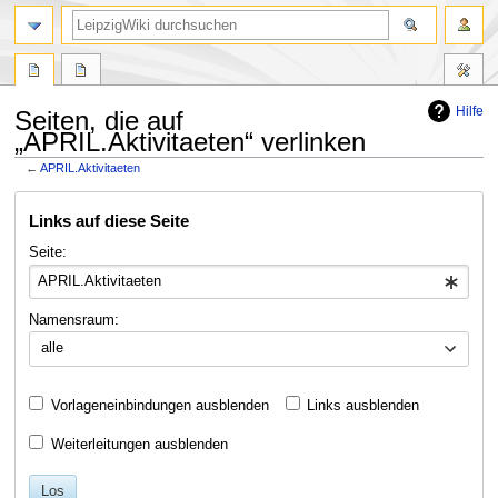
Hilfe
Seiten, die auf
„APRIL.Aktivitaeten“ verlinken
←
APRIL.Aktivitaeten
Zur
Zur
Links auf diese Seite
Navigation
Suche
springen
springen
Seite:
Namensraum:
alle
Vorlageneinbindungen ausblenden
Links ausblenden
Weiterleitungen ausblenden
Los