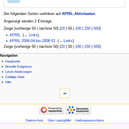
Die folgenden Seiten verlinken auf
APRIL.Aktivitaeten
:
Angezeigt werden 2 Einträge.
Zeige (
vorherige 50
|
nächste 50
) (
20
|
50
|
100
|
250
|
500
)
APRIL
‎
(
← Links
)
APRIL.2006-04-bis-2008.01
‎
(
← Links
)
Zeige (
vorherige 50
|
nächste 50
) (
20
|
50
|
100
|
250
|
500
)
Navigation
Hauptseite
Aktuelle Ereignisse
Letzte Änderungen
Zufällige Seite
Hilfe
Datenschutz
Über LeipzigWiki
Haftungsausschluss