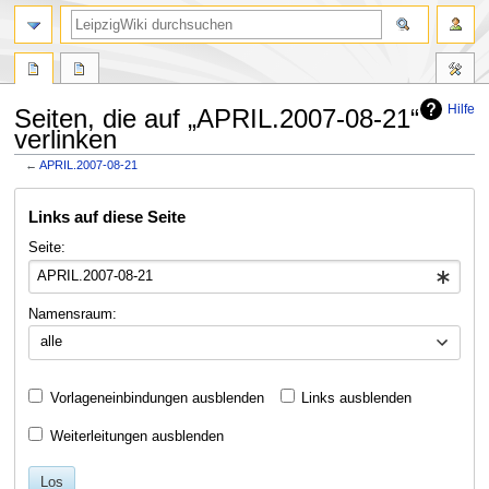
Hilfe
Seiten, die auf „APRIL.2007-08-21“
verlinken
←
APRIL.2007-08-21
Zur
Zur
Links auf diese Seite
Navigation
Suche
springen
springen
Seite:
Namensraum:
alle
Vorlageneinbindungen ausblenden
Links ausblenden
Weiterleitungen ausblenden
Los