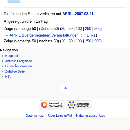
Die folgenden Seiten verlinken auf
APRIL.2007-08-21
:
Angezeigt wird ein Eintrag.
Zeige (
vorherige 50
|
nächste 50
) (
20
|
50
|
100
|
250
|
500
)
APRIL.Buergerbegehren.Veranstaltungen
‎
(
← Links
)
Zeige (
vorherige 50
|
nächste 50
) (
20
|
50
|
100
|
250
|
500
)
Navigation
Hauptseite
Aktuelle Ereignisse
Letzte Änderungen
Zufällige Seite
Hilfe
Datenschutz
Über LeipzigWiki
Haftungsausschluss