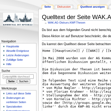
Seite
Diskussion
Quelltext anzeigen
Quelltext der Seite WAK
←
WAK.AG-Diskurs.KWP.Thesen
Zur
Zur
Du bist aus dem folgenden Grund nicht berechtig
Navigation
Suche
Diese Aktion ist auf Benutzer beschränkt, die d
springen
springen
Navigation
Du kannst den Quelltext dieser Seite betrachten
Hauptseite
Aktuelle Ereignisse
Letzte Änderungen
Zufällige Seite
Hilfe
Suche
Werkzeuge
Links auf diese Seite
Änderungen an
verlinkten Seiten
Spezialseiten