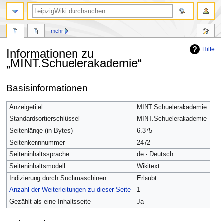
mehr
Hilfe
Informationen zu
„MINT.Schuelerakademie“
Zur
Zur
Basisinformationen
Navigation
Suche
springen
springen
Anzeigetitel
MINT.Schuelerakademie
Standardsortierschlüssel
MINT.Schuelerakademie
Seitenlänge (in Bytes)
6.375
Seitenkennnummer
2472
Seiteninhaltssprache
de - Deutsch
Seiteninhaltsmodell
Wikitext
Indizierung durch Suchmaschinen
Erlaubt
Anzahl der Weiterleitungen zu dieser Seite
1
Gezählt als eine Inhaltsseite
Ja