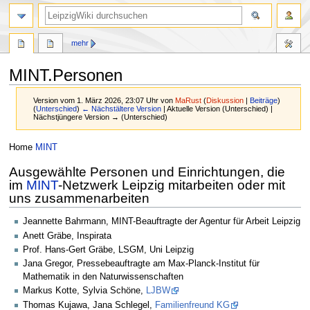
mehr
MINT.Personen
Version vom 1. März 2026, 23:07 Uhr von
MaRust
(
Diskussion
|
Beiträge
)
(
Unterschied
)
← Nächstältere Version
| Aktuelle Version (Unterschied) |
Nächstjüngere Version → (Unterschied)
Zur
Zur
Home
MINT
Navigation
Suche
Ausgewählte Personen und Einrichtungen, die
springen
springen
im
MINT
-Netzwerk Leipzig mitarbeiten oder mit
uns zusammenarbeiten
Jeannette Bahrmann, MINT-Beauftragte der Agentur für Arbeit Leipzig
Anett Gräbe, Inspirata
Prof. Hans-Gert Gräbe, LSGM, Uni Leipzig
Jana Gregor, Pressebeauftragte am Max-Planck-Institut für
Mathematik in den Naturwissenschaften
Markus Kotte, Sylvia Schöne,
LJBW
Thomas Kujawa, Jana Schlegel,
Familienfreund KG