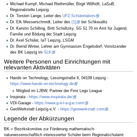
Michael Kumpf, Michael Riethmüller, Birgit Willhöft, LaSuB,
Regionalstelle Leipzig
Dr. Torsten Lange, Leiter des
UFZ-Schülerlabors
Dr. Elk Messerschmidt, Leiter des
[1]
bei Schkeuditz
Dr. Kerstin Schilling, Britt Schültzky, SG 51.70 im Amt für Jugend,
Familie und Bildung der Stadt Leipzig
Dr. Axel Schüler, IaT Leipzig, LSGM
Dr. Bernd Winter, Lehrer am Gymnasium Engelsdorf, Vorsitzender
des BK Leipzig im
SLK
Weitere Personen und Einrichtungen mit
relevanten Aktivitäten
Hands on Technology, Lessingstraße 6, 04109 Leipzig -
https://www.hands-on-technology.de
Mitglied im LJBW, Partner der First Lego League
Inspirata -
https://www.inspirata.de/
VDI-Garage -
https://www.g-a-r-a-g-e.com/
GeoWerkstatt Leipzig e.V. -
https://geowerkstatt.com
Legende der Abkürzungen
BK = Bezirkskomitee zur Förderung mathematisch-
naturwissenschaftlich interessierter Schüler beim Regionalschulamt