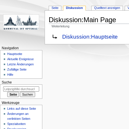
Seite
Diskussion
Quelltext anzeigen
Diskussion
:
Main Page
Weiterleitung
Zur
Zur
Weiterleitung nach:
Diskussion:Hauptseite
Navigation
Suche
springen
springen
Navigation
Hauptseite
Aktuelle Ereignisse
Letzte Änderungen
Zufällige Seite
Hilfe
Suche
Werkzeuge
Links auf diese Seite
Änderungen an
verlinkten Seiten
Spezialseiten