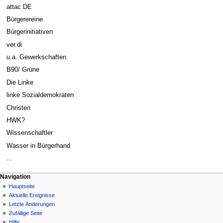
attac DE
Bürgerereine
Bürgerinitiativen
ver.di
u.a. Gewerkschaften
B90/ Grüne
Die Linke
linke Sozialdemokraten
Christen
HWK?
Wissenschaftler
Wasser in Bürgerhand
...
Navigation
Hauptseite
Aktuelle Ereignisse
Letzte Änderungen
Zufällige Seite
Hilfe