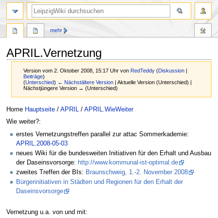
mehr
APRIL.Vernetzung
Version vom 2. Oktober 2008, 15:17 Uhr von
RedTeddy
(
Diskussion
|
Beiträge
)
(
Unterschied
)
← Nächstältere Version
| Aktuelle Version (Unterschied) |
Nächstjüngere Version → (Unterschied)
Zur
Zur
Home
Hauptseite
/
APRIL
/
APRIL.WieWeiter
Navigation
Suche
Wie weiter?:
springen
springen
erstes Vernetzungstreffen parallel zur attac Sommerkademie:
APRIL.2008-05-03
neues Wiki für die bundesweiten Initiativen für den Erhalt und Ausbau
der Daseinsvorsorge:
http://www.kommunal-ist-optimal.de
zweites Treffen der BIs:
Braunschweig, 1.-2. November 2008
Bürgerinitiativen in Städten und Regionen für den Erhalt der
Daseinsvorsorge
Vernetzung u.a. von und mit: