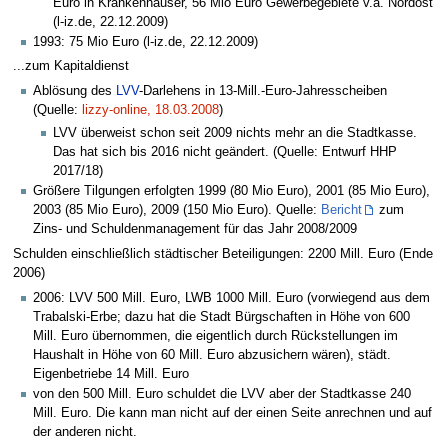
Euro in Krankenhäuser, 56 Mio Euro Gewerbegebiete v.a. Nordost
(l-iz.de, 22.12.2009)
1993: 75 Mio Euro (l-iz.de, 22.12.2009)
...zum Kapitaldienst
Ablösung des
LVV
-Darlehens in 13-Mill.-Euro-Jahresscheiben
(Quelle:
lizzy-online, 18.03.2008
)
LVV überweist schon seit 2009 nichts mehr an die Stadtkasse.
Das hat sich bis 2016 nicht geändert. (Quelle: Entwurf HHP
2017/18)
Größere Tilgungen erfolgten 1999 (80 Mio Euro), 2001 (85 Mio Euro),
2003 (85 Mio Euro), 2009 (150 Mio Euro). Quelle:
Bericht
zum
Zins- und Schuldenmanagement für das Jahr 2008/2009
Schulden einschließlich städtischer Beteiligungen: 2200 Mill. Euro (Ende
2006)
2006: LVV 500 Mill. Euro, LWB 1000 Mill. Euro (vorwiegend aus dem
Trabalski-Erbe; dazu hat die Stadt Bürgschaften in Höhe von 600
Mill. Euro übernommen, die eigentlich durch Rückstellungen im
Haushalt in Höhe von 60 Mill. Euro abzusichern wären), städt.
Eigenbetriebe 14 Mill. Euro
von den 500 Mill. Euro schuldet die LVV aber der Stadtkasse 240
Mill. Euro. Die kann man nicht auf der einen Seite anrechnen und auf
der anderen nicht.