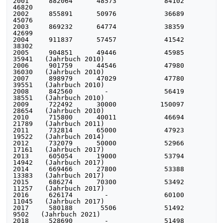
2001     882064      48573            84102    
46820

2002     855891      50976            36689    
45076

2003     869232      64774            38359    
42699

2004     911837      57457            41542    
38302

2005     904851      49446            45985    
35941   (Jahrbuch 2010)

2006     901759      44546            47980    
36030   (Jahrbuch 2010)

2007     898979      47029            47780    
39551   (Jahrbuch 2010)

2008     842560        -              56419    
38551   (Jahrbuch 2010)

2009     722492      30000           150097    
28654   (Jahrbuch 2010)

2010     715800      40011            46694    
21789   (Jahrbuch 2011)

2011     732814      65000            47923    
19522   (Jahrbuch 2014)

2012     732079      50000            52966    
17161   (Jahrbuch 2017)

2013     605054      19000            53794    
14942   (Jahrbuch 2017)

2014     669466      27800            53388    
13383   (Jahrbuch 2017)

2015     686274      70300            53492    
11257   (Jahrbuch 2017)

2016     626174        -              60100    
11045   (Jahrbuch 2017)

2017     580188       5506            51492     
9502   (Jahrbuch 2021)

2018     528690        -              51498     