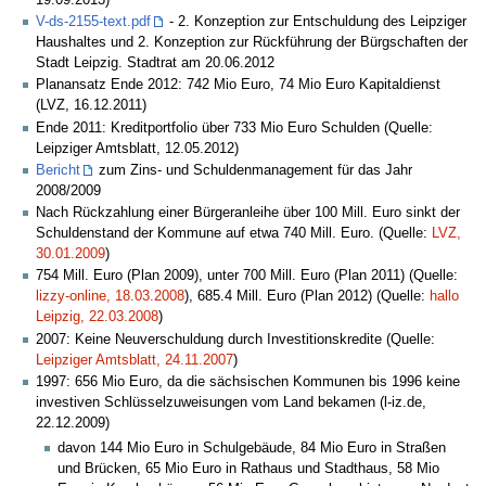
V-ds-2155-text.pdf
- 2. Konzeption zur Entschuldung des Leipziger
Haushaltes und 2. Konzeption zur Rückführung der Bürgschaften der
Stadt Leipzig. Stadtrat am 20.06.2012
Planansatz Ende 2012: 742 Mio Euro, 74 Mio Euro Kapitaldienst
(LVZ, 16.12.2011)
Ende 2011: Kreditportfolio über 733 Mio Euro Schulden (Quelle:
Leipziger Amtsblatt, 12.05.2012)
Bericht
zum Zins- und Schuldenmanagement für das Jahr
2008/2009
Nach Rückzahlung einer Bürgeranleihe über 100 Mill. Euro sinkt der
Schuldenstand der Kommune auf etwa 740 Mill. Euro. (Quelle:
LVZ,
30.01.2009
)
754 Mill. Euro (Plan 2009), unter 700 Mill. Euro (Plan 2011) (Quelle:
lizzy-online, 18.03.2008
), 685.4 Mill. Euro (Plan 2012) (Quelle:
hallo
Leipzig, 22.03.2008
)
2007: Keine Neuverschuldung durch Investitionskredite (Quelle:
Leipziger Amtsblatt, 24.11.2007
)
1997: 656 Mio Euro, da die sächsischen Kommunen bis 1996 keine
investiven Schlüsselzuweisungen vom Land bekamen (l-iz.de,
22.12.2009)
davon 144 Mio Euro in Schulgebäude, 84 Mio Euro in Straßen
und Brücken, 65 Mio Euro in Rathaus und Stadthaus, 58 Mio