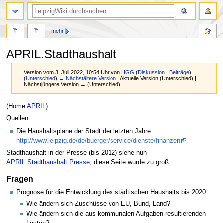
mehr
APRIL.Stadthaushalt
Version vom 3. Juli 2022, 10:54 Uhr von
HGG
(
Diskussion
|
Beiträge
)
(
Unterschied
)
← Nächstältere Version
| Aktuelle Version (Unterschied) |
Nächstjüngere Version → (Unterschied)
Zur
Zur
(Home
APRIL
)
Navigation
Suche
Quellen:
springen
springen
Die Haushaltspläne der Stadt der letzten Jahre:
http://www.leipzig.de/de/buerger/service/dienste/finanzen
Stadthaushalt in der Presse (bis 2012) siehe nun
APRIL.Stadthaushalt.Presse
, diese Seite wurde zu groß
Fragen
Prognose für die Entwicklung des städtischen Haushalts bis 2020
Wie ändern sich Zuschüsse von EU, Bund, Land?
Wie ändern sich die aus kommunalen Aufgaben resultierenden
Lasten?