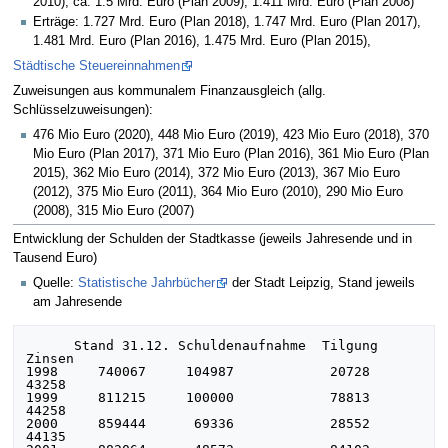
2010), ca. 1.5 Mrd. Euro (Plan 2009), 1.411 Mrd. Euro (Plan 2008)
Erträge: 1.727 Mrd. Euro (Plan 2018), 1.747 Mrd. Euro (Plan 2017),
1.481 Mrd. Euro (Plan 2016), 1.475 Mrd. Euro (Plan 2015),
Städtische Steuereinnahmen
Zuweisungen aus kommunalem Finanzausgleich (allg.
Schlüsselzuweisungen):
476 Mio Euro (2020), 448 Mio Euro (2019), 423 Mio Euro (2018), 370
Mio Euro (Plan 2017), 371 Mio Euro (Plan 2016), 361 Mio Euro (Plan
2015), 362 Mio Euro (2014), 372 Mio Euro (2013), 367 Mio Euro
(2012), 375 Mio Euro (2011), 364 Mio Euro (2010), 290 Mio Euro
(2008), 315 Mio Euro (2007)
Entwicklung der Schulden der Stadtkasse (jeweils Jahresende und in
Tausend Euro)
Quelle:
Statistische Jahrbücher
der Stadt Leipzig, Stand jeweils
am Jahresende
      Stand 31.12. Schuldenaufnahme  Tilgung  
Zinsen

1998     740067     104987            20728    
43258

1999     811215     100000            78813    
44258

2000     859444      69336            28552    
44135
