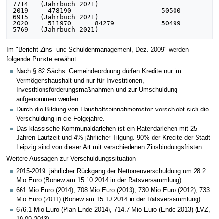
7714   (Jahrbuch 2021)

2019     478190        -              50500     
6915   (Jahrbuch 2021)

2020     511970      84279            50499     
Im "Bericht Zins- und Schuldenmanagement, Dez. 2009" werden
folgende Punkte erwähnt
Nach § 82 Sächs. Gemeindeordnung dürfen Kredite nur im
Vermögenshaushalt und nur für Investitionen,
Investitionsförderungsmaßnahmen und zur Umschuldung
aufgenommen werden.
Durch die Bildung von Haushaltseinnahmeresten verschiebt sich die
Verschuldung in die Folgejahre.
Das klassische Kommunaldarlehen ist ein Ratendarlehen mit 25
Jahren Laufzeit und 4% jährlicher Tilgung. 90% der Kredite der Stadt
Leipzig sind von dieser Art mit verschiedenen Zinsbindungsfristen.
Weitere Aussagen zur Verschuldungssituation
2015-2019: jährlicher Rückgang der Nettoneuverschuldung um 28.2
Mio Euro (Bonew am 15.10.2014 in der Ratsversammlung)
661 Mio Euro (2014), 708 Mio Euro (2013), 730 Mio Euro (2012), 733
Mio Euro (2011) (Bonew am 15.10.2014 in der Ratsversammlung)
676.1 Mio Euro (Plan Ende 2014), 714.7 Mio Euro (Ende 2013) (LVZ,
19.09.2013)