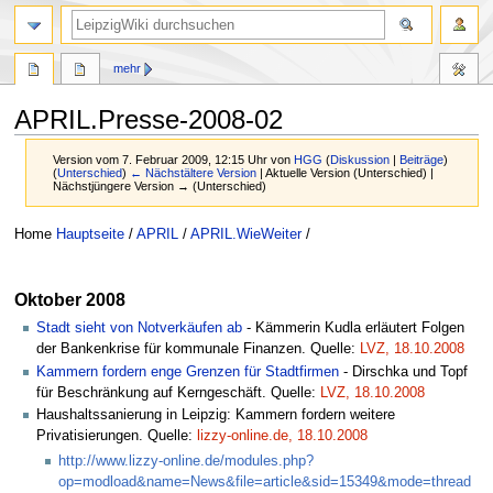
mehr
APRIL.Presse-2008-02
Version vom 7. Februar 2009, 12:15 Uhr von
HGG
(
Diskussion
|
Beiträge
)
(
Unterschied
)
← Nächstältere Version
| Aktuelle Version (Unterschied) |
Nächstjüngere Version → (Unterschied)
Zur
Zur
Home
Hauptseite
/
APRIL
/
APRIL.WieWeiter
/
Navigation
Suche
springen
springen
Oktober 2008
Stadt sieht von Notverkäufen ab
- Kämmerin Kudla erläutert Folgen
der Bankenkrise für kommunale Finanzen. Quelle:
LVZ, 18.10.2008
Kammern fordern enge Grenzen für Stadtfirmen
- Dirschka und Topf
für Beschränkung auf Kerngeschäft. Quelle:
LVZ, 18.10.2008
Haushaltssanierung in Leipzig: Kammern fordern weitere
Privatisierungen. Quelle:
lizzy-online.de, 18.10.2008
http://www.lizzy-online.de/modules.php?
op=modload&name=News&file=article&sid=15349&mode=thread