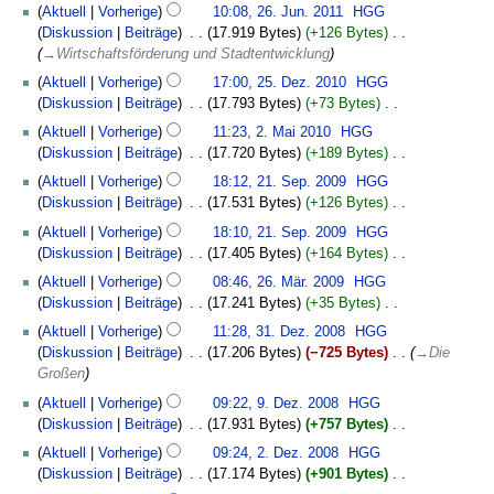
u
e
u
Aktuell
Vorherige
10:08, 26. Jun. 2011
‎
HGG
i
n
e
s
b
n
a
s
Diskussion
Beiträge
‎
17.919 Bytes
+126 Bytes
‎
t
f
B
z
e
g
r
a
→‎Wirtschaftsförderung und Stadtentwicklung
u
a
e
u
i
s
b
m
25.
n
s
a
s
Aktuell
Vorherige
17:00, 25. Dez. 2010
‎
HGG
t
z
e
m
Dezember
g
s
r
a
Diskussion
Beiträge
‎
17.793 Bytes
+73 Bytes
‎
u
u
i
e
2010
s
u
b
m
K
2.
n
s
Aktuell
Vorherige
11:23, 2. Mai 2010
‎
HGG
t
n
z
n
e
m
e
Mai
g
a
Diskussion
Beiträge
‎
17.720 Bytes
+189 Bytes
‎
u
f
u
g
i
e
i
2010
s
m
K
21.
n
a
s
Aktuell
Vorherige
18:12, 21. Sep. 2009
‎
HGG
t
n
n
z
m
e
September
g
s
a
Diskussion
Beiträge
‎
17.531 Bytes
+126 Bytes
‎
u
f
e
u
e
i
2009
s
s
m
K
n
a
B
s
Aktuell
Vorherige
18:10, 21. Sep. 2009
‎
HGG
n
n
z
u
m
e
g
s
e
a
Diskussion
Beiträge
‎
17.405 Bytes
+164 Bytes
‎
f
e
u
n
e
i
s
s
a
m
K
26.
a
B
s
g
Aktuell
Vorherige
08:46, 26. Mär. 2009
‎
HGG
n
n
z
u
r
m
e
März
s
e
a
Diskussion
Beiträge
‎
17.241 Bytes
+35 Bytes
‎
f
e
u
n
b
e
i
2009
s
a
m
K
31.
a
B
s
g
Aktuell
Vorherige
11:28, 31. Dez. 2008
‎
HGG
e
n
n
u
r
m
e
Dezember
s
e
a
Diskussion
Beiträge
‎
17.206 Bytes
−725 Bytes
‎
→‎Die
i
f
e
n
b
e
i
2008
s
a
m
Großen
t
a
B
g
e
n
n
u
r
m
9.
u
s
e
Aktuell
Vorherige
09:22, 9. Dez. 2008
‎
HGG
i
f
e
n
b
e
Dezember
n
s
a
Diskussion
Beiträge
‎
17.931 Bytes
+757 Bytes
‎
t
a
B
g
e
n
2008
g
u
r
K
2.
u
s
e
Aktuell
Vorherige
09:24, 2. Dez. 2008
‎
HGG
i
f
s
n
b
e
Dezember
n
s
a
Diskussion
Beiträge
‎
17.174 Bytes
+901 Bytes
‎
t
a
z
g
e
i
2008
g
u
r
K