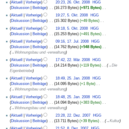
26.
u
s
u
Aktuell
Vorherige
20:23, 26. Okt. 2008
‎
HGG
i
n
s
n
b
e
Oktober
n
s
s
Diskussion
Beiträge
‎
16.273 Bytes
+971 Bytes
‎
t
e
z
g
e
i
2008
g
u
a
K
5.
u
B
u
Aktuell
Vorherige
19:27, 5. Okt. 2008
‎
HGG
i
n
s
n
m
e
Oktober
n
e
s
Diskussion
Beiträge
‎
15.302 Bytes
+49 Bytes
‎
t
e
z
g
m
i
2008
g
a
a
K
u
B
u
Aktuell
Vorherige
19:18, 5. Okt. 2008
‎
HGG
e
n
s
r
m
e
n
e
s
Diskussion
Beiträge
‎
15.253 Bytes
+491 Bytes
‎
n
e
z
b
m
i
g
a
a
K
17.
f
B
u
Aktuell
Vorherige
09:16, 17. Jul. 2008
‎
HGG
e
e
n
s
r
m
e
Juli
a
e
s
Diskussion
Beiträge
‎
14.762 Bytes
+548 Bytes
‎
i
n
e
z
b
m
i
2008
s
a
a
→‎Wohnungsbau und -verwaltung
t
f
B
u
e
e
n
s
r
m
22.
u
a
e
s
Aktuell
Vorherige
17:42, 22. Mär. 2008
‎
HGG
i
n
e
u
b
m
März
n
s
a
a
Diskussion
Beiträge
‎
14.214 Bytes
+119 Bytes
‎
→‎Die
t
f
B
n
e
e
2008
g
s
r
m
Eigenbetriebe
u
a
e
g
i
n
s
u
b
m
25.
n
s
a
Aktuell
Vorherige
18:49, 25. Jan. 2008
‎
HGG
t
f
z
n
e
e
Januar
g
s
r
Diskussion
Beiträge
‎
14.095 Bytes
+1 Byte
‎
u
a
u
g
i
n
2008
s
u
b
→‎Wohnungsbau und -verwaltung
n
s
s
t
f
z
n
e
g
s
a
Aktuell
Vorherige
18:48, 25. Jan. 2008
‎
HGG
u
a
u
g
i
s
u
m
Diskussion
Beiträge
‎
14.094 Bytes
+383 Bytes
‎
n
s
s
t
z
n
m
→‎Wohnungsbau und -verwaltung
g
s
a
u
u
g
e
22.
s
u
m
Aktuell
Vorherige
23:28, 22. Dez. 2007
‎
HGG
n
s
n
Dezember
z
n
m
Diskussion
Beiträge
‎
13.711 Bytes
+39 Bytes
‎
→‎Kultur
g
a
f
2007
u
g
e
8.
s
m
Aktuell
Vorherige
21:52, 8. Dez. 2007
‎
HGG