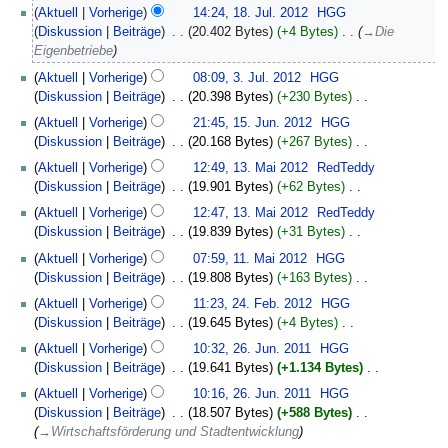
2013
K
18.
Aktuell
Vorherige
14:24, 18. Jul. 2012
‎
HGG
e
Juli
Diskussion
Beiträge
‎
20.402 Bytes
+4 Bytes
‎
→‎Die
i
2012
Eigenbetriebe
n
3.
Aktuell
Vorherige
08:09, 3. Jul. 2012
‎
HGG
e
Juli
Diskussion
Beiträge
‎
20.398 Bytes
+230 Bytes
‎
B
2012
K
15.
e
Aktuell
Vorherige
21:45, 15. Jun. 2012
‎
HGG
e
Juni
a
Diskussion
Beiträge
‎
20.168 Bytes
+267 Bytes
‎
i
2012
r
K
13.
Aktuell
Vorherige
12:49, 13. Mai 2012
‎
RedTeddy
n
b
e
Mai
Diskussion
Beiträge
‎
19.901 Bytes
+62 Bytes
‎
e
e
i
2012
K
B
Aktuell
Vorherige
12:47, 13. Mai 2012
‎
RedTeddy
i
n
e
e
Diskussion
Beiträge
‎
19.839 Bytes
+31 Bytes
‎
t
e
i
a
K
11.
u
B
Aktuell
Vorherige
07:59, 11. Mai 2012
‎
HGG
n
r
e
Mai
n
e
Diskussion
Beiträge
‎
19.808 Bytes
+163 Bytes
‎
e
b
i
2012
g
a
K
24.
B
Aktuell
Vorherige
11:23, 24. Feb. 2012
‎
HGG
e
n
s
r
e
Februar
e
Diskussion
Beiträge
‎
19.645 Bytes
+4 Bytes
‎
i
e
z
b
i
2012
a
K
26.
t
B
u
Aktuell
Vorherige
10:32, 26. Jun. 2011
‎
HGG
e
n
r
e
Juni
u
e
s
Diskussion
Beiträge
‎
19.641 Bytes
+1.134 Bytes
‎
i
e
b
i
2011
n
a
a
K
t
B
Aktuell
Vorherige
10:16, 26. Jun. 2011
‎
HGG
e
n
g
r
m
e
u
e
Diskussion
Beiträge
‎
18.507 Bytes
+588 Bytes
‎
i
e
s
b
m
i
n
a
→‎Wirtschaftsförderung und Stadtentwicklung
t
B
z
e
e
n
g
r