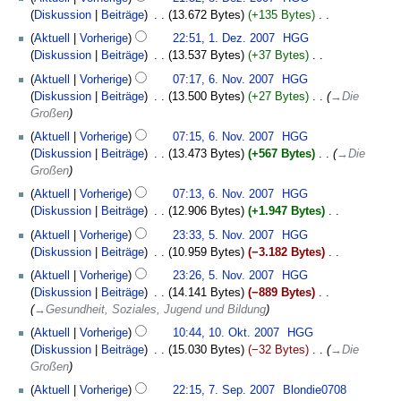
a
s
n
Dezember
z
m
Diskussion
Beiträge
‎
13.672 Bytes
+135 Bytes
‎
s
a
f
2007
u
e
K
1.
s
m
Aktuell
Vorherige
22:51, 1. Dez. 2007
‎
HGG
a
s
n
e
Dezember
u
m
Diskussion
Beiträge
‎
13.537 Bytes
+37 Bytes
‎
s
a
f
i
2007
n
e
K
6.
s
m
Aktuell
Vorherige
07:17, 6. Nov. 2007
‎
HGG
a
n
g
n
e
November
u
m
Diskussion
Beiträge
‎
13.500 Bytes
+27 Bytes
‎
→‎Die
s
e
f
i
2007
n
e
Großen
s
B
a
n
g
n
u
e
Aktuell
Vorherige
07:15, 6. Nov. 2007
‎
HGG
s
e
f
n
a
Diskussion
Beiträge
‎
13.473 Bytes
+567 Bytes
‎
→‎Die
s
B
a
g
r
Großen
u
e
s
b
n
a
Aktuell
Vorherige
07:13, 6. Nov. 2007
‎
HGG
s
e
g
r
Diskussion
Beiträge
‎
12.906 Bytes
+1.947 Bytes
‎
u
i
b
K
5.
n
Aktuell
Vorherige
23:33, 5. Nov. 2007
‎
HGG
t
e
e
November
g
Diskussion
Beiträge
‎
10.959 Bytes
−3.182 Bytes
‎
u
i
i
2007
K
n
Aktuell
Vorherige
23:26, 5. Nov. 2007
‎
HGG
t
n
e
g
Diskussion
Beiträge
‎
14.141 Bytes
−889 Bytes
‎
u
e
i
s
→‎Gesundheit, Soziales, Jugend und Bildung
n
B
n
z
10.
g
e
Aktuell
Vorherige
10:44, 10. Okt. 2007
‎
HGG
e
u
Oktober
s
a
Diskussion
Beiträge
‎
15.030 Bytes
−32 Bytes
‎
→‎Die
B
s
2007
z
r
Großen
e
a
u
b
7.
a
m
Aktuell
Vorherige
22:15, 7. Sep. 2007
‎
Blondie0708
s
e