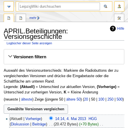
mehr
Hilfe
APRIL.Beteiligungen:
Versionsgeschichte
Logbücher dieser Seite anzeigen
Zur
Zur
Versionen filtern
Navigation
Suche
springen
springen
Auswahl des Versionsunterschieds: Markiere die Radiobuttons der zu
vergleichenden Versionen und drücke die Eingabetaste oder die
Schaltfläche am unteren Rand.
Legende:
(Aktuell)
= Unterschied zur aktuellen Version,
(Vorherige)
=
Unterschied zur vorherigen Version,
K
= Kleine Änderung
(
neueste
|
älteste
) Zeige (
jüngere 50
|
ältere 50
) (
20
|
50
|
100
|
250
|
500
)
4.
Aktuell
Vorherige
14:14, 4. Mai 2013
‎
HGG
Mai
Diskussion
Beiträge
‎
20.472 Bytes
+70 Bytes
‎