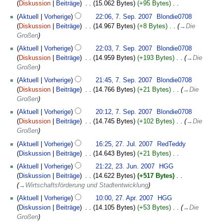
September
r
m
Diskussion
Beiträge
‎
15.062 Bytes
+95 Bytes
‎
a
i
2007
b
e
K
m
Aktuell
Vorherige
22:06, 7. Sep. 2007
‎
Blondie0708
t
e
n
e
m
Diskussion
Beiträge
‎
14.967 Bytes
+8 Bytes
‎
→‎Die
u
i
f
i
e
Großen
n
t
a
n
n
g
Aktuell
Vorherige
22:03, 7. Sep. 2007
‎
Blondie0708
u
s
e
f
s
Diskussion
Beiträge
‎
14.959 Bytes
+193 Bytes
‎
→‎Die
n
s
B
a
z
Großen
g
u
e
s
u
s
n
a
Aktuell
Vorherige
21:45, 7. Sep. 2007
‎
Blondie0708
s
s
z
g
r
Diskussion
Beiträge
‎
14.766 Bytes
+21 Bytes
‎
→‎Die
u
a
u
b
Großen
n
m
s
e
g
m
Aktuell
Vorherige
20:12, 7. Sep. 2007
‎
Blondie0708
a
i
e
Diskussion
Beiträge
‎
14.745 Bytes
+102 Bytes
‎
→‎Die
m
t
n
Großen
m
u
f
27.
e
Aktuell
Vorherige
16:25, 27. Jul. 2007
‎
RedTeddy
n
a
Juli
n
Diskussion
Beiträge
‎
14.643 Bytes
+21 Bytes
‎
g
s
2007
f
K
23.
s
Aktuell
Vorherige
21:22, 23. Jun. 2007
‎
HGG
s
a
e
Juni
z
Diskussion
Beiträge
‎
14.622 Bytes
+517 Bytes
‎
u
s
i
2007
u
→‎Wirtschaftsförderung und Stadtentwicklung
n
s
n
s
27.
g
Aktuell
Vorherige
10:00, 27. Apr. 2007
‎
HGG
u
e
a
April
Diskussion
Beiträge
‎
14.105 Bytes
+53 Bytes
‎
→‎Die
n
B
m
2007
Großen
g
e
m