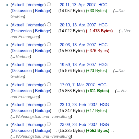
13.
a
e
Aktuell
Vorherige
20:11, 13. Apr. 2007
‎
HGG
April
r
n
Diskussion
Beiträge
‎
14.052 Bytes
+30 Bytes
‎
→‎Die
2007
b
f
Großen
e
a
Aktuell
Vorherige
20:10, 13. Apr. 2007
‎
HGG
i
s
Diskussion
Beiträge
‎
14.022 Bytes
−1.478 Bytes
‎
→‎Ver-
t
s
und Entsorgung
u
u
Aktuell
Vorherige
20:03, 13. Apr. 2007
‎
HGG
n
n
Diskussion
Beiträge
‎
15.500 Bytes
−376 Bytes
‎
g
g
→‎Verkehr
s
z
Aktuell
Vorherige
19:59, 13. Apr. 2007
‎
HGG
u
Diskussion
Beiträge
‎
15.876 Bytes
+23 Bytes
‎
→‎Die
s
Großen
a
7.
Aktuell
Vorherige
17:09, 7. Mär. 2007
‎
HGG
m
März
Diskussion
Beiträge
‎
15.853 Bytes
+611 Bytes
‎
→‎Ver-
m
2007
und Entsorgung
e
23.
n
Aktuell
Vorherige
23:10, 23. Feb. 2007
‎
HGG
Februar
f
Diskussion
Beiträge
‎
15.242 Bytes
+17 Bytes
‎
2007
a
→‎Wohnungsbau und -verwaltung
s
Aktuell
Vorherige
23:09, 23. Feb. 2007
‎
HGG
s
Diskussion
Beiträge
‎
15.225 Bytes
+563 Bytes
‎
u
→‎Wohnungsbau und -verwaltung