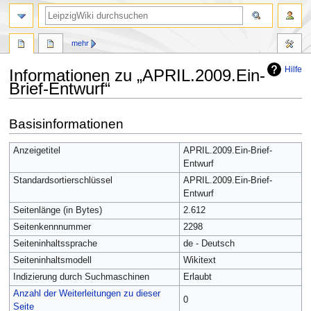
mehr
Hilfe
Informationen zu „APRIL.2009.Ein-
Brief-Entwurf“
Zur
Zur
Basisinformationen
Navigation
Suche
springen
springen
Anzeigetitel
APRIL.2009.Ein-Brief-
Entwurf
Standardsortierschlüssel
APRIL.2009.Ein-Brief-
Entwurf
Seitenlänge (in Bytes)
2.612
Seitenkennnummer
2298
Seiteninhaltssprache
de - Deutsch
Seiteninhaltsmodell
Wikitext
Indizierung durch Suchmaschinen
Erlaubt
Anzahl der Weiterleitungen zu dieser
0
Seite